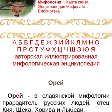
М
ифология
:
К
арта сайта
Э
нциклопедия
М
ифосайты
Б
иблиотека
А
Б
В
Г
Д
Е
Ж
З
И
Й
К
Л
М
Н
О
П
Р
С
Т
У
Ф
Х
Ц
Ч
Ш
Э
Ю
Я
авторская иллюстрированная
мифологическая энциклопедия
Орей
Ор
е
й
- в славянской мифологии
прародитель русских людей, отец
Кия, Щека, Хорива и Лыбеди.