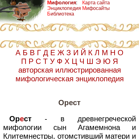
М
ифология
:
К
арта сайта
Э
нциклопедия
М
ифосайты
Б
иблиотека
А
Б
В
Г
Д
Е
Ж
З
И
Й
К
Л
М
Н
О
П
Р
С
Т
У
Ф
Х
Ц
Ч
Ш
Э
Ю
Я
авторская иллюстрированная
мифологическая энциклопедия
Орест
Ор
е
ст
- в древнегреческой
мифологии сын Агамемнона и
Клитемнестры, отомстивший матери и