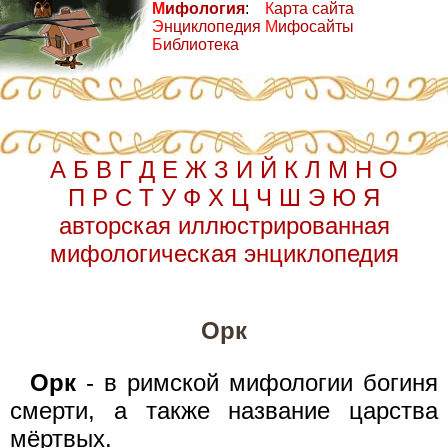
М
ифология
:
К
арта сайта
Э
нциклопедия
М
ифосайты
Б
иблиотека
А
Б
В
Г
Д
Е
Ж
З
И
Й
К
Л
М
Н
О
П
Р
С
Т
У
Ф
Х
Ц
Ч
Ш
Э
Ю
Я
авторская иллюстрированная
мифологическая энциклопедия
Орк
Орк
- в римской мифологии богиня
смерти, а также название царства
мёртвых.