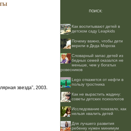
ТЫ
ПОИСК:
Как воспитывают детей в
детском саду Leapkids
Почему важно, чтобы дети
верили в Деда Мороза
Словарный запас детей из
бедных семей оказался не
меньше, чем у богатых
ровесников
Lego откажется от нефти в
пользу тростника
лярная звезда", 2003.
Как не вырастить жадину:
советы детских психологов
Исследование показало, как
нельзя хвалить детей
Для лучшего развития
ребенку нужен минимум