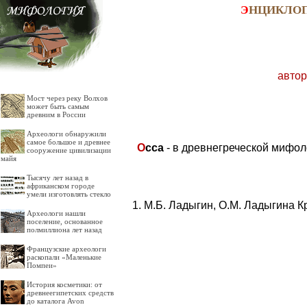
Э
НЦИКЛО
автор
Мост через реку Волхов
может быть самым
древним в России
Археологи обнаружили
самое большое и древнее
О
сса
- в древнегреческой мифол
сооружение цивилизации
майя
Тысячу лет назад в
африканском городе
умели изготовлять стекло
М.Б. Ладыгин, О.М. Ладыгина К
Археологи нашли
поселение, основанное
полмиллиона лет назад
Французские археологи
раскопали «Маленькие
Помпеи»
История косметики: от
древнеегипетских средств
до каталога Avon