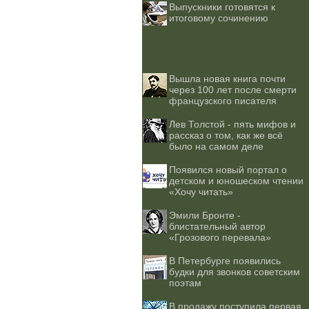
Выпускники готовятся к
итоговому сочинению
Вышла новая книга почти
через 100 лет после смерти
французского писателя
Лев Толстой - пять мифов и
рассказ о том, как же всё
было на самом деле
Появился новый портал о
детском и юношеском чтении
«Хочу читать»
Эмили Бронте -
блистательный автор
«Грозового перевала»
В Петербурге появились
будки для звонков советским
поэтам
В продажу поступила первая