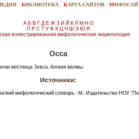
ПЕДИЯ
Б
ИБЛИОТЕКА
К
АРТА САЙТОВ
М
ИФОСАЙ
А
Б
В
Г
Д
Е
Ж
З
И
Й
К
Л
М
Н
О
П
Р
С
Т
У
Ф
Х
Ц
Ч
Ш
Э
Ю
Я
ская иллюстрированная мифологическая энциклопедия
Осса
огии вестница Зевса, богиня молвы.
Источники:
раткий мифологический словарь - М.: Издательство НОУ "По