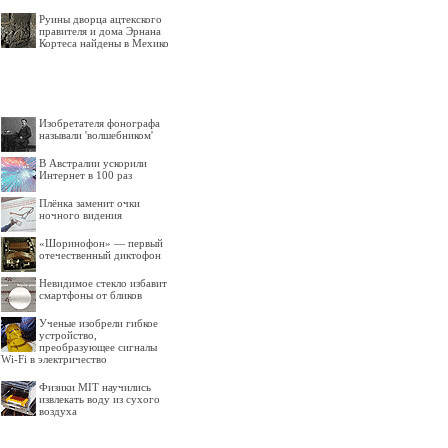
Руины дворца ацтекского
правителя и дома Эрнана
Кортеса найдены в Мехико
Изобретателя фонографа
называли 'волшебником'
В Австралии ускорили
Интернет в 100 раз
Плёнка заменит очки
ночного видения
«Шоринофон» — первый
отечественный диктофон
Невидимое стекло избавит
смартфоны от бликов
Ученые изобрели гибкое
устройство,
преобразующее сигналы
Wi-Fi в электричество
Физики MIT научились
извлекать воду из сухого
воздуха