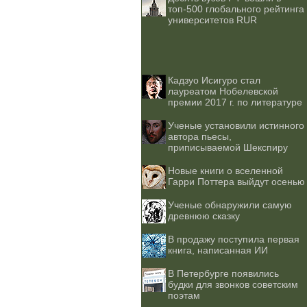
топ-500 глобального рейтинга
университетов RUR
Кадзуо Исигуро стал
лауреатом Нобелевской
премии 2017 г. по литературе
Ученые установили истинного
автора пьесы,
приписываемой Шекспиру
Новые книги о вселенной
Гарри Поттера выйдут осенью
Ученые обнаружили самую
древнюю сказку
В продажу поступила первая
книга, написанная ИИ
В Петербурге появились
будки для звонков советским
поэтам