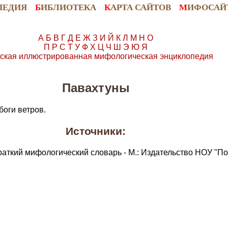
ПЕДИЯ
Б
ИБЛИОТЕКА
К
АРТА САЙТОВ
М
ИФОСАЙ
А
Б
В
Г
Д
Е
Ж
З
И
Й
К
Л
М
Н
О
П
Р
С
Т
У
Ф
Х
Ц
Ч
Ш
Э
Ю
Я
ская иллюстрированная мифологическая энциклопедия
Павахтуны
боги ветров.
Источники:
раткий мифологический словарь - М.: Издательство НОУ "По