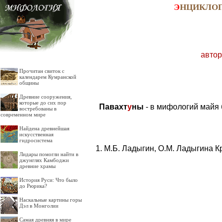
Э
НЦИКЛО
автор
Прочитан свиток с
календарем Кумранской
общины
Древние сооружения,
которые до сих пор
Павахт
у
ны
- в мифологий майя 
востребованы в
современном мире
Найдена древнейшая
искусственная
гидросистема
М.Б. Ладыгин, О.М. Ладыгина К
Лидары помогли найти в
джунглях Камбоджи
древние храмы
История Руси: Что было
до Рюрика?
Наскальные картины горы
Дэл в Монголии
Самая древняя в мире