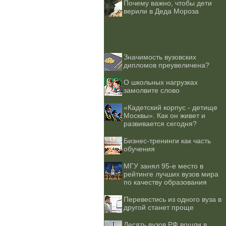
Почему важно, чтобы дети
верили в Деда Мороза
Значимость вузовских
дипломов преувеличена?
О школьных нагрузках
замолвите слово
«Кадетский корпус - детище
Москвы». Как он живет и
развивается сегодня?
Бизнес-тренинги как часть
обучения
МГУ занял 95-е место в
рейтинге лучших вузов мира
по качеству образования
Перевестись из одного вуза в
другой станет проще
Десять вузов РФ вошли в