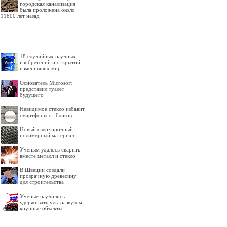
городская канализация
была проложена около
11800 лет назад
18 случайных научных
изобретений и открытий,
изменивших мир
Основатель Microsoft
представил туалет
будущего
Невидимое стекло избавит
смартфоны от бликов
Новый сверхпрочный
полимерный материал
Ученым удалось сварить
вместе металл и стекло
В Швеции создали
прозрачную древесину
для строительства
Ученые научились
удерживать ультразвуком
крупные объекты