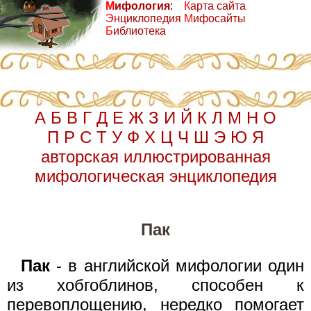
М
ифология
:
К
арта сайта
Э
нциклопедия
М
ифосайты
Б
иблиотека
А
Б
В
Г
Д
Е
Ж
З
И
Й
К
Л
М
Н
О
П
Р
С
Т
У
Ф
Х
Ц
Ч
Ш
Э
Ю
Я
авторская иллюстрированная
мифологическая энциклопедия
Пак
Пак
- в английской мифологии один
из хобгоблинов, способен к
перевоплощению, нередко помогает