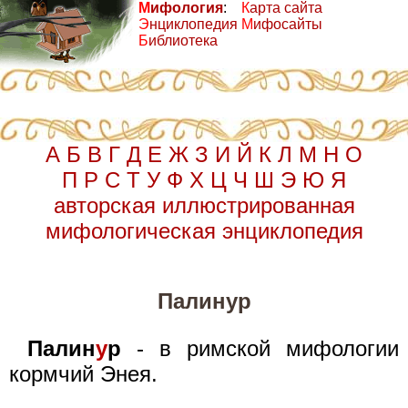
М
ифология
:
К
арта сайта
Э
нциклопедия
М
ифосайты
Б
иблиотека
А
Б
В
Г
Д
Е
Ж
З
И
Й
К
Л
М
Н
О
П
Р
С
Т
У
Ф
Х
Ц
Ч
Ш
Э
Ю
Я
авторская иллюстрированная
мифологическая энциклопедия
Палинур
Палин
у
р
- в римской мифологии
кормчий Энея.