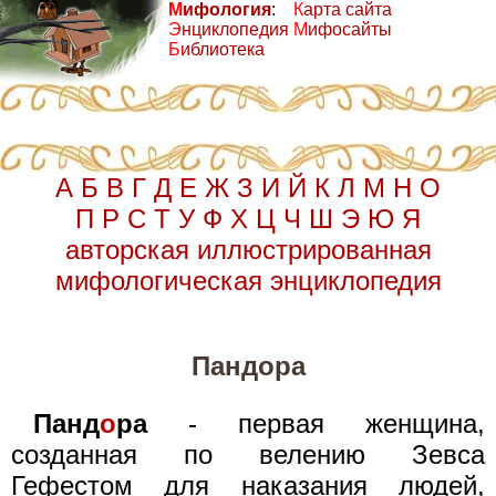
М
ифология
:
К
арта сайта
Э
нциклопедия
М
ифосайты
Б
иблиотека
А
Б
В
Г
Д
Е
Ж
З
И
Й
К
Л
М
Н
О
П
Р
С
Т
У
Ф
Х
Ц
Ч
Ш
Э
Ю
Я
авторская иллюстрированная
мифологическая энциклопедия
Пандора
Панд
о
ра
- первая женщина,
созданная по велению Зевса
Гефестом для наказания людей,