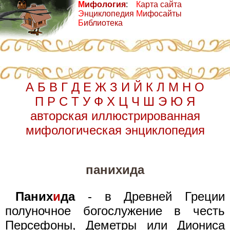
М
ифология
:
К
арта сайта
Э
нциклопедия
М
ифосайты
Б
иблиотека
А
Б
В
Г
Д
Е
Ж
З
И
Й
К
Л
М
Н
О
П
Р
С
Т
У
Ф
Х
Ц
Ч
Ш
Э
Ю
Я
авторская иллюстрированная
мифологическая энциклопедия
панихида
Паних
и
да
- в Древней Греции
полуночное богослужение в честь
Персефоны, Деметры или Диониса