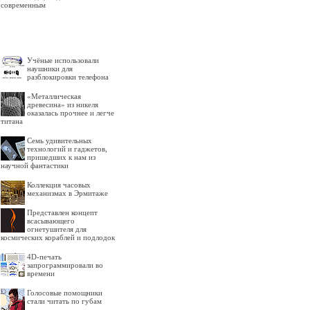
современным
Учёные использовали
наушники для
разблокировки телефона
«Металлическая
древесина» из никеля
оказалась прочнее и легче
титана
Семь удивительных
технологий и гаджетов,
пришедших к нам из
научной фантастики
Коллекция часовых
механизмах в Эрмитаже
Представлен концепт
всасывающего
огнетушителя для
космических кораблей и подлодок
4D-печать
запрограммировали во
времени
Голосовые помощники
стали читать по губам