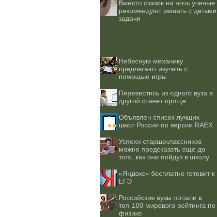
Вместо сказок на ночь ученые
рекомендуют решать с детьми
задачи
Небесную механику
предлагают изучать с
помощью игры
Перевестись из одного вуза в
другой станет проще
Объявлен список лучших
школ России по версии RAEX
Успехи старшеклассников
можно предсказать еще до
того, как они пойдут в школу
«Яндекс» бесплатно готовит к
ЕГЭ
Российские вузы попали в
топ-100 мирового рейтинга по
физике