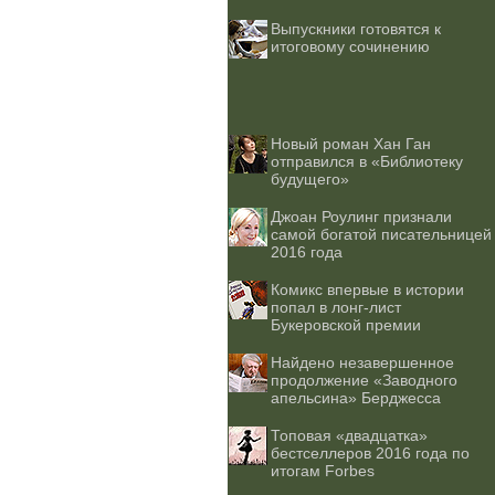
Выпускники готовятся к
итоговому сочинению
Новый роман Хан Ган
отправился в «Библиотеку
будущего»
Джоан Роулинг признали
самой богатой писательницей
2016 года
Комикс впервые в истории
попал в лонг-лист
Букеровской премии
Найдено незавершенное
продолжение «Заводного
апельсина» Берджесса
Топовая «двадцатка»
бестселлеров 2016 года по
итогам Forbes