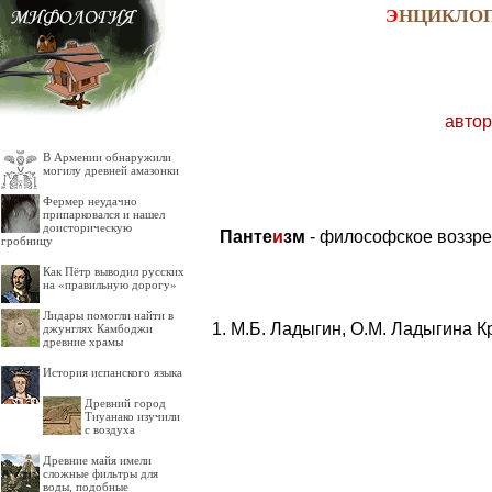
Э
НЦИКЛО
автор
В Армении обнаружили
могилу древней амазонки
Фермер неудачно
припарковался и нашел
доисторическую
Панте
и
зм
- философское воззре
гробницу
Как Пётр выводил русских
на «правильную дорогу»
Лидары помогли найти в
М.Б. Ладыгин, О.М. Ладыгина К
джунглях Камбоджи
древние храмы
История испанского языка
Древний город
Тиуанако изучили
с воздуха
Древние майя имели
сложные фильтры для
воды, подобные