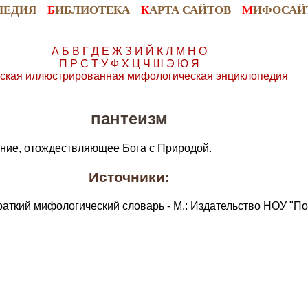
ПЕДИЯ
Б
ИБЛИОТЕКА
К
АРТА САЙТОВ
М
ИФОСАЙ
А
Б
В
Г
Д
Е
Ж
З
И
Й
К
Л
М
Н
О
П
Р
С
Т
У
Ф
Х
Ц
Ч
Ш
Э
Ю
Я
ская иллюстрированная мифологическая энциклопедия
пантеизм
ние, отождествляющее Бога с Природой.
Источники:
раткий мифологический словарь - М.: Издательство НОУ "По