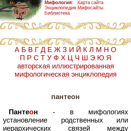
М
ифология
:
К
арта сайта
Э
нциклопедия
М
ифосайты
Б
иблиотека
А
Б
В
Г
Д
Е
Ж
З
И
Й
К
Л
М
Н
О
П
Р
С
Т
У
Ф
Х
Ц
Ч
Ш
Э
Ю
Я
авторская иллюстрированная
мифологическая энциклопедия
пантеон
Панте
о
н
- в мифологиях
установление родственных или
иерархических связей между