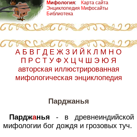
М
ифология
:
К
арта сайта
Э
нциклопедия
М
ифосайты
Б
иблиотека
А
Б
В
Г
Д
Е
Ж
З
И
Й
К
Л
М
Н
О
П
Р
С
Т
У
Ф
Х
Ц
Ч
Ш
Э
Ю
Я
авторская иллюстрированная
мифологическая энциклопедия
Парджанья
Пардж
а
нья
- в древнеиндийской
мифологии бог дождя и грозовых туч.