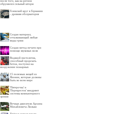
после того, как на регион
обрушился сильный шторм
Гозекский круг в Германии
- древняя обсерватория
Создан материал,
отталкивающий любые
виды грязи
Создан метод печати при
помощи звуковых волн
Водяной пистолетик,
способный прорезать
бетон, поступил на
вооружение пожарных
15 полезных вещей из
Японии, которые должны
быть во всем мире
'Пятерочка' и
'Перекресток' внедряют
системы компьютерного
зрения
Вечные двигатели Архипа
Михайловича Люльки
Учёные использовали