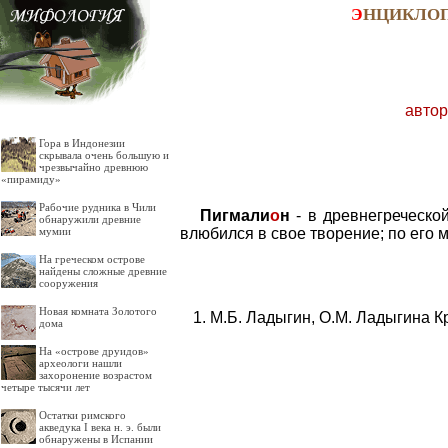
Э
НЦИКЛО
автор
Гора в Индонезии
скрывала очень большую и
чрезвычайно древнюю
«пирамиду»
Рабочие рудника в Чили
Пигмали
о
н
- в древнегреческо
обнаружили древние
влюбился в свое творение; по его
мумии
На греческом острове
найдены сложные древние
сооружения
Новая комната Золотого
М.Б. Ладыгин, О.М. Ладыгина К
дома
На «острове друидов»
археологи нашли
захоронение возрастом
четыре тысячи лет
Остатки римского
акведука I века н. э. были
обнаружены в Испании