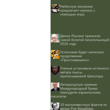
Небесную механику
предлагают изучать с
помощью игры
Джоан Роулинг признали
самой богатой писательницей
2016 года
Успенским будет написано
продолжение
«Простоквашино»
Ученые установили истинного
автора пьесы,
приписываемой Шекспиру
Литературную премию
Международный Букер
присудили израильскому
писателю
10 малоизвестных фактов из
жизни Рэя Брэдбери