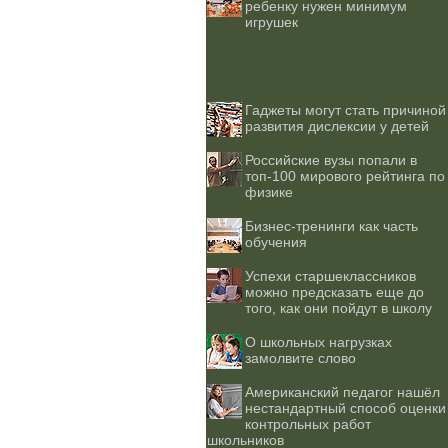
ребенку нужен минимум
игрушек
Гаджеты могут стать причиной
развития дислексии у детей
Российские вузы попали в
топ-100 мирового рейтинга по
физике
Бизнес-тренинги как часть
обучения
Успехи старшеклассников
можно предсказать еще до
того, как они пойдут в школу
О школьных нагрузках
замолвите слово
Американский педагог нашёл
нестандартный способ оценки
контрольных работ
школьников