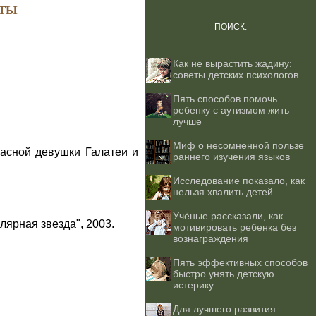
ТЫ
ПОИСК:
Как не вырастить жадину:
советы детских психологов
Пять способов помочь
ребенку с аутизмом жить
лучше
Миф о несомненной пользе
расной девушки Галатеи и
раннего изучения языков
Исследование показало, как
нельзя хвалить детей
Учёные рассказали, как
лярная звезда", 2003.
мотивировать ребенка без
вознаграждения
Пять эффективных способов
быстро унять детскую
истерику
Для лучшего развития