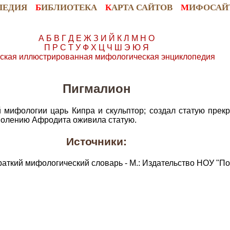
ПЕДИЯ
Б
ИБЛИОТЕКА
К
АРТА САЙТОВ
М
ИФОСАЙ
А
Б
В
Г
Д
Е
Ж
З
И
Й
К
Л
М
Н
О
П
Р
С
Т
У
Ф
Х
Ц
Ч
Ш
Э
Ю
Я
ская иллюстрированная мифологическая энциклопедия
Пигмалион
й мифологии царь Кипра и скульптор; создал статую прек
 молению Афродита оживила статую.
Источники:
раткий мифологический словарь - М.: Издательство НОУ "По