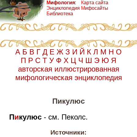
М
ифология
:
К
арта сайта
Э
нциклопедия
М
ифосайты
Б
иблиотека
А
Б
В
Г
Д
Е
Ж
З
И
Й
К
Л
М
Н
О
П
Р
С
Т
У
Ф
Х
Ц
Ч
Ш
Э
Ю
Я
авторская иллюстрированная
мифологическая энциклопедия
Пикулюс
П
и
кулюс
- см. Пеколс.
Источники: