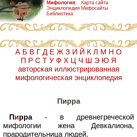
М
ифология
:
К
арта сайта
Э
нциклопедия
М
ифосайты
Б
иблиотека
А
Б
В
Г
Д
Е
Ж
З
И
Й
К
Л
М
Н
О
П
Р
С
Т
У
Ф
Х
Ц
Ч
Ш
Э
Ю
Я
авторская иллюстрированная
мифологическая энциклопедия
Пирра
П
и
рра
- в древнегреческой
мифологии жена Девкалиона,
прародительница людей.