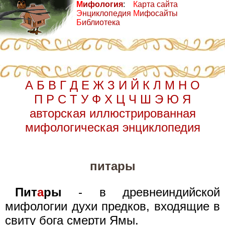
М
ифология
:
К
арта сайта
Э
нциклопедия
М
ифосайты
Б
иблиотека
А
Б
В
Г
Д
Е
Ж
З
И
Й
К
Л
М
Н
О
П
Р
С
Т
У
Ф
Х
Ц
Ч
Ш
Э
Ю
Я
авторская иллюстрированная
мифологическая энциклопедия
питары
Пит
а
ры
- в древнеиндийской
мифологии духи предков, входящие в
свиту бога смерти Ямы.