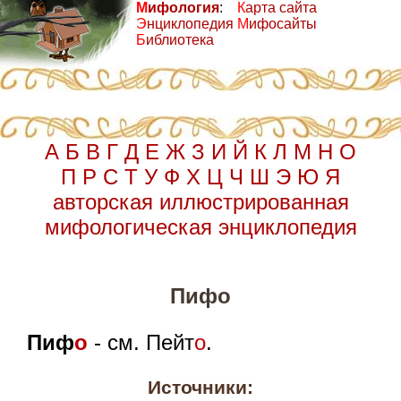
М
ифология
:
К
арта сайта
Э
нциклопедия
М
ифосайты
Б
иблиотека
А
Б
В
Г
Д
Е
Ж
З
И
Й
К
Л
М
Н
О
П
Р
С
Т
У
Ф
Х
Ц
Ч
Ш
Э
Ю
Я
авторская иллюстрированная
мифологическая энциклопедия
Пифо
Пиф
о
- см. Пейт
о
.
Источники: