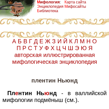
М
ифология
:
К
арта сайта
Э
нциклопедия
М
ифосайты
Б
иблиотека
А
Б
В
Г
Д
Е
Ж
З
И
Й
К
Л
М
Н
О
П
Р
С
Т
У
Ф
Х
Ц
Ч
Ш
Э
Ю
Я
авторская иллюстрированная
мифологическая энциклопедия
плентин Ньюнд
Пл
е
нтин Нь
ю
нд
- в валлийской
мифологии подмёныш (см.).