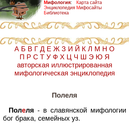
М
ифология
:
К
арта сайта
Э
нциклопедия
М
ифосайты
Б
иблиотека
А
Б
В
Г
Д
Е
Ж
З
И
Й
К
Л
М
Н
О
П
Р
С
Т
У
Ф
Х
Ц
Ч
Ш
Э
Ю
Я
авторская иллюстрированная
мифологическая энциклопедия
Полеля
Пол
е
ля
- в славянской мифологии
бог брака, семейных уз.