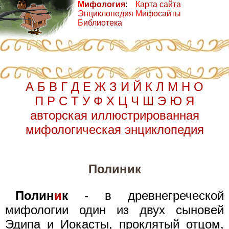
М
ифология
:
К
арта сайта
Э
нциклопедия
М
ифосайты
Б
иблиотека
А
Б
В
Г
Д
Е
Ж
З
И
Й
К
Л
М
Н
О
П
Р
С
Т
У
Ф
Х
Ц
Ч
Ш
Э
Ю
Я
авторская иллюстрированная
мифологическая энциклопедия
Полиник
Полин
и
к
- в древнегреческой
мифологии один из двух сыновей
Эдипа и Иокасты, проклятый отцом,