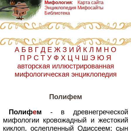
М
ифология
:
К
арта сайта
Э
нциклопедия
М
ифосайты
Б
иблиотека
А
Б
В
Г
Д
Е
Ж
З
И
Й
К
Л
М
Н
О
П
Р
С
Т
У
Ф
Х
Ц
Ч
Ш
Э
Ю
Я
авторская иллюстрированная
мифологическая энциклопедия
Полифем
Полиф
е
м
- в древнегреческой
мифологии кровожадный и жестокий
киклоп, ослепленный Одиссеем; сын