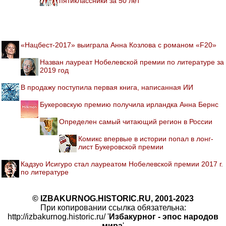
пятиклассники за 50 лет
«Нацбест-2017» выиграла Анна Козлова с романом «F20»
Назван лауреат Нобелевской премии по литературе за
2019 год
В продажу поступила первая книга, написанная ИИ
Букеровскую премию получила ирландка Анна Бернс
Определен самый читающий регион в России
Комикс впервые в истории попал в лонг-
лист Букеровской премии
Кадзуо Исигуро стал лауреатом Нобелевской премии 2017 г.
по литературе
© IZBAKURNOG.HISTORIC.RU, 2001-2023
При копировании ссылка обязательна:
http://izbakurnog.historic.ru/ '
Избакурног - эпос народов
мира
'