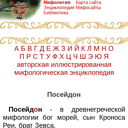
М
ифология
:
К
арта сайта
Э
нциклопедия
М
ифосайты
Б
иблиотека
А
Б
В
Г
Д
Е
Ж
З
И
Й
К
Л
М
Н
О
П
Р
С
Т
У
Ф
Х
Ц
Ч
Ш
Э
Ю
Я
авторская иллюстрированная
мифологическая энциклопедия
Посейдон
Посейд
о
н
- в древнегреческой
мифологии бог морей, сын Кроноса
Реи, брат Зевса.