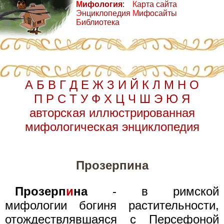
М
ифология
:
К
арта сайта
Э
нциклопедия
М
ифосайты
Б
иблиотека
А
Б
В
Г
Д
Е
Ж
З
И
Й
К
Л
М
Н
О
П
Р
С
Т
У
Ф
Х
Ц
Ч
Ш
Э
Ю
Я
авторская иллюстрированная
мифологическая энциклопедия
Прозерпина
Прозерп
и
на
- в римской
мифологии богиня растительности,
отождествлявшаяся с Персефоной