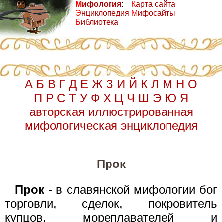
М
ифология
:
К
арта сайта
Э
нциклопедия
М
ифосайты
Б
иблиотека
А
Б
В
Г
Д
Е
Ж
З
И
Й
К
Л
М
Н
О
П
Р
С
Т
У
Ф
Х
Ц
Ч
Ш
Э
Ю
Я
авторская иллюстрированная
мифологическая энциклопедия
Прок
Прок
- в славянской мифологии бог
торговли, сделок, покровитель
купцов, мореплавателей и