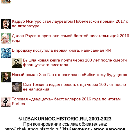
Кадзуо Исигуро стал лауреатом Нобелевской премии 2017 г.
по литературе
Джоан Роулинг признали самой богатой писательницей 2016
года
В продажу поступила первая книга, написанная ИИ
Вышла новая книга почти через 100 лет после смерти
французского писателя
Новый роман Хан Ган отправился в «Библиотеку будущего»
Сын Толкина издал повесть отца через 100 лет после
ее написания
Топовая «двадцатка» бестселлеров 2016 года по итогам
Forbes
© IZBAKURNOG.HISTORIC.RU, 2001-2023
При копировании ссылка обязательна:
http://izbakurnog.historic.ru/ '
Избакурног - эпос народов