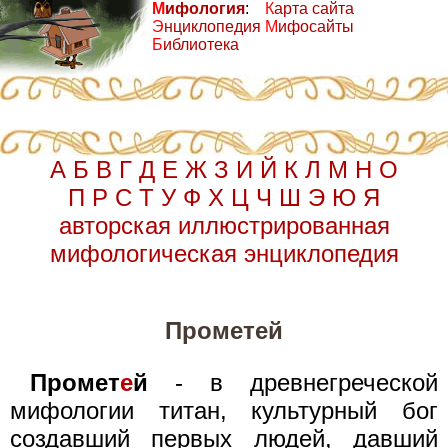
М
ифология
:
К
арта сайта
Э
нциклопедия
М
ифосайты
Б
иблиотека
А
Б
В
Г
Д
Е
Ж
З
И
Й
К
Л
М
Н
О
П
Р
С
Т
У
Ф
Х
Ц
Ч
Ш
Э
Ю
Я
авторская иллюстрированная
мифологическая энциклопедия
Прометей
Промет
е
й
- в древнегреческой
мифологии титан, культурный бог
создавший первых людей, давший