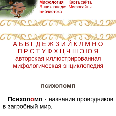
М
ифология
:
К
арта сайта
Э
нциклопедия
М
ифосайты
Б
иблиотека
А
Б
В
Г
Д
Е
Ж
З
И
Й
К
Л
М
Н
О
П
Р
С
Т
У
Ф
Х
Ц
Ч
Ш
Э
Ю
Я
авторская иллюстрированная
мифологическая энциклопедия
психопомп
Психоп
о
мп
- название проводников
в загробный мир.