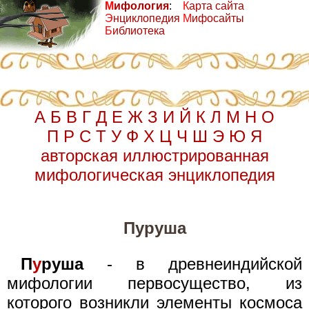
М
ифология
:
К
арта сайта
Э
нциклопедия
М
ифосайты
Б
иблиотека
А
Б
В
Г
Д
Е
Ж
З
И
Й
К
Л
М
Н
О
П
Р
С
Т
У
Ф
Х
Ц
Ч
Ш
Э
Ю
Я
авторская иллюстрированная
мифологическая энциклопедия
Пуруша
П
у
руша
- в древнеиндийской
мифологии первосущество, из
которого возникли элементы космоса