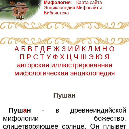
М
ифология
:
К
арта сайта
Э
нциклопедия
М
ифосайты
Б
иблиотека
А
Б
В
Г
Д
Е
Ж
З
И
Й
К
Л
М
Н
О
П
Р
С
Т
У
Ф
Х
Ц
Ч
Ш
Э
Ю
Я
авторская иллюстрированная
мифологическая энциклопедия
Пушан
Пуш
а
н
- в древнеиндийской
мифологии божество,
олицетворяющее солнце. Он плывет