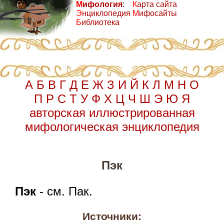
М
ифология
:
К
арта сайта
Э
нциклопедия
М
ифосайты
Б
иблиотека
А
Б
В
Г
Д
Е
Ж
З
И
Й
К
Л
М
Н
О
П
Р
С
Т
У
Ф
Х
Ц
Ч
Ш
Э
Ю
Я
авторская иллюстрированная
мифологическая энциклопедия
Пэк
Пэк
- см. Пак.
Источники: