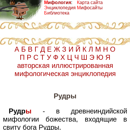
М
ифология
:
К
арта сайта
Э
нциклопедия
М
ифосайты
Б
иблиотека
А
Б
В
Г
Д
Е
Ж
З
И
Й
К
Л
М
Н
О
П
Р
С
Т
У
Ф
Х
Ц
Ч
Ш
Э
Ю
Я
авторская иллюстрированная
мифологическая энциклопедия
Рудры
Рудр
ы
- в древнеиндийской
мифологии божества, входящие в
свиту бога Рудры.