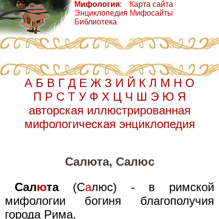
М
ифология
:
К
арта сайта
Э
нциклопедия
М
ифосайты
Б
иблиотека
А
Б
В
Г
Д
Е
Ж
З
И
Й
К
Л
М
Н
О
П
Р
С
Т
У
Ф
Х
Ц
Ч
Ш
Э
Ю
Я
авторская иллюстрированная
мифологическая энциклопедия
Салюта, Салюс
Сал
ю
та
(С
а
люс) - в римской
мифологии богиня благополучия
города Рима.