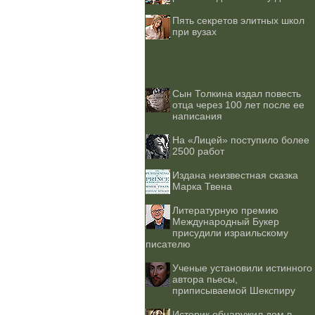
Пять секретов элитных школ
при вузах
Сын Толкина издал повесть
отца через 100 лет после ее
написания
На «Лицей» поступило более
2500 работ
Издана неизвестная сказка
Марка Твена
Литературную премию
Международный Букер
присудили израильскому
писателю
Ученые установили истинного
автора пьесы,
приписываемой Шекспиру
Историк обнаружил дом в