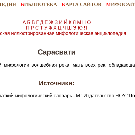
ПЕДИЯ
Б
ИБЛИОТЕКА
К
АРТА САЙТОВ
М
ИФОСАЙ
А
Б
В
Г
Д
Е
Ж
З
И
Й
К
Л
М
Н
О
П
Р
С
Т
У
Ф
Х
Ц
Ч
Ш
Э
Ю
Я
ская иллюстрированная мифологическая энциклопедия
Сарасвати
й мифологии волшебная река, мать всех рек, обладающая
Источники:
раткий мифологический словарь - М.: Издательство НОУ "По