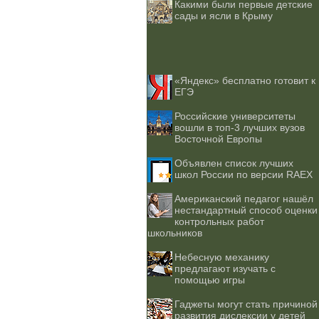
Какими были первые детские
сады и ясли в Крыму
«Яндекс» бесплатно готовит к
ЕГЭ
Российские университеты
вошли в топ-3 лучших вузов
Восточной Европы
Объявлен список лучших
школ России по версии RAEX
Американский педагог нашёл
нестандартный способ оценки
контрольных работ
школьников
Небесную механику
предлагают изучать с
помощью игры
Гаджеты могут стать причиной
развития дислексии у детей