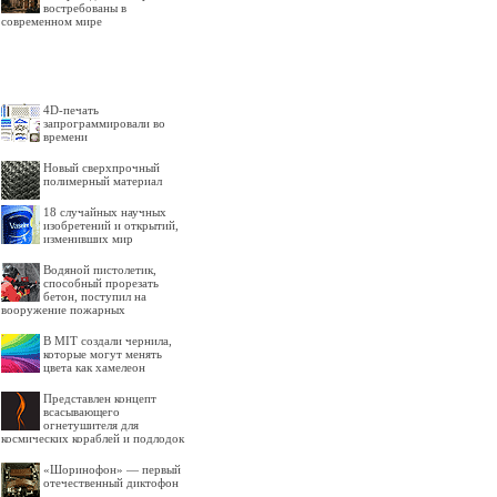
востребованы в
современном мире
4D-печать
запрограммировали во
времени
Новый сверхпрочный
полимерный материал
18 случайных научных
изобретений и открытий,
изменивших мир
Водяной пистолетик,
способный прорезать
бетон, поступил на
вооружение пожарных
В MIT создали чернила,
которые могут менять
цвета как хамелеон
Представлен концепт
всасывающего
огнетушителя для
космических кораблей и подлодок
«Шоринофон» — первый
отечественный диктофон