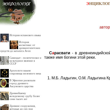
Э
НЦИКЛО
автор
История испанского языка
История
косметики: от
древнеегипетских
средств до каталога Avon
С
а
расвати
- в древнеиндийско
также имя богини этой реки.
Самиздат - политическое и
культурное явление в
СССР
Археологи нашли
сокровища железного века
М.Б. Ладыгин, О.М. Ладыгина К
В Эфиопии раскопали
город древнего
Аксумского царства
Древнейшему
колодезному срубу более
семи тысяч лет
Древние сооружения,
которые до сих пор