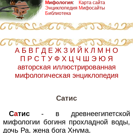
М
ифология
:
К
арта сайта
Э
нциклопедия
М
ифосайты
Б
иблиотека
А
Б
В
Г
Д
Е
Ж
З
И
Й
К
Л
М
Н
О
П
Р
С
Т
У
Ф
Х
Ц
Ч
Ш
Э
Ю
Я
авторская иллюстрированная
мифологическая энциклопедия
Сатис
С
а
тис
- в древнеегипетской
мифологии богиня прохладной воды,
дочь Ра, жена бога Хнума.