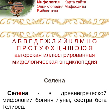
М
ифология
:
К
арта сайта
Э
нциклопедия
М
ифосайты
Б
иблиотека
А
Б
В
Г
Д
Е
Ж
З
И
Й
К
Л
М
Н
О
П
Р
С
Т
У
Ф
Х
Ц
Ч
Ш
Э
Ю
Я
авторская иллюстрированная
мифологическая энциклопедия
Селена
Сел
е
на
- в древнегреческой
мифологии богиня луны, сестра бога
Гелиоса.