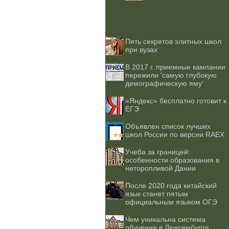
Пять секретов элитных школ
при вузах
В 2017 г. приемные кампании
пережили 'самую глубокую
демографическую яму'
«Яндекс» бесплатно готовит к
ЕГЭ
Объявлен список лучших
школ России по версии RAEX
Учеба за границей:
особенности образования в
неторопливой Дании
После 2020 года китайский
язык станет пятым
официальным языком ОГЭ
Чем уникальна система
обучения в Люксембурге