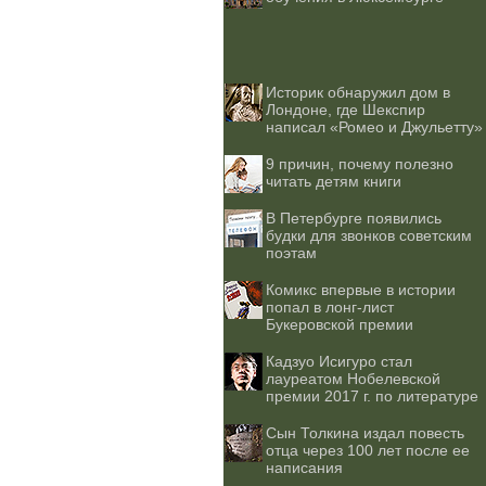
Историк обнаружил дом в
Лондоне, где Шекспир
написал «Ромео и Джульетту»
9 причин, почему полезно
читать детям книги
В Петербурге появились
будки для звонков советским
поэтам
Комикс впервые в истории
попал в лонг-лист
Букеровской премии
Кадзуо Исигуро стал
лауреатом Нобелевской
премии 2017 г. по литературе
Сын Толкина издал повесть
отца через 100 лет после ее
написания