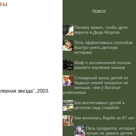
ТЫ
ПОИСК:
Почему важно, чтобы дети
верили в Деда Мороза
Пять эффективных способов
быстро унять детскую
истерику
Миф о несомненной пользе
раннего изучения языков
Словарный запас детей из
бедных семей оказался не
меньше, чем у богатых
лярная звезда", 2003.
ровесников
Как воспитывают детей в
детском саду Leapkids
Как менялась Барби за 57 лет
Пять продуктов, которых
лучше не давать детям