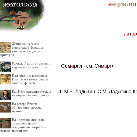
Э
НЦИКЛО
автор
Женщина из семьи
египетского фараона
умерла от сердечного
приступа
Гозекский круг в Германии
Сем
а
ргл
- см. Сим
а
ргл.
- древняя обсерватория
Пол гробниц в древнем
Пилосе выстилали листы
золотой фольги
М.Б. Ладыгин, О.М. Ладыгина К
Как Пётр выводил русских
на «правильную дорогу»
На севере Египта
обнаружили десятки
мумий
На «острове друидов»
археологи нашли
захоронение возрастом
четыре тысячи лет