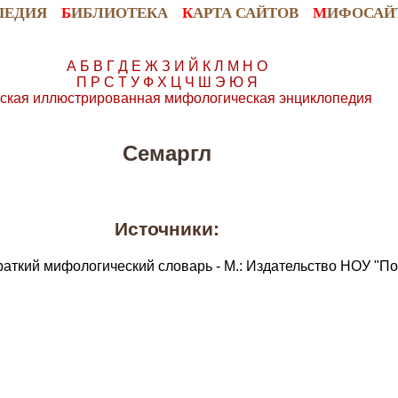
ПЕДИЯ
Б
ИБЛИОТЕКА
К
АРТА САЙТОВ
М
ИФОСАЙ
А
Б
В
Г
Д
Е
Ж
З
И
Й
К
Л
М
Н
О
П
Р
С
Т
У
Ф
Х
Ц
Ч
Ш
Э
Ю
Я
ская иллюстрированная мифологическая энциклопедия
Семаргл
Источники:
раткий мифологический словарь - М.: Издательство НОУ "По