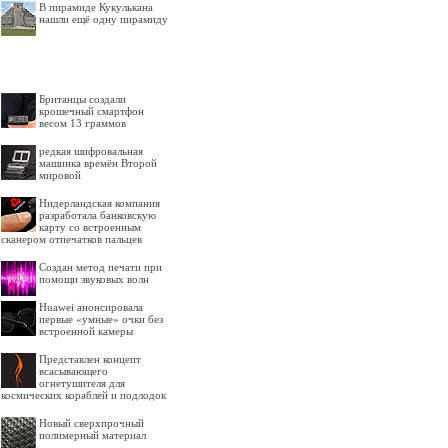
В пирамиде Кукулькана
нашли ещё одну пирамиду
Британцы создали
крошечный смартфон
весом 13 граммов
редкая шифровальная
машинка времён Второй
мировой
Нидерландская компания
разработала банковскую
карту со встроенным
сканером отпечатков пальцев
Создан метод печати при
помощи звуковых волн
Huawei анонсировала
первые «умные» очки без
встроенной камеры
Представлен концепт
всасывающего
огнетушителя для
космических кораблей и подлодок
Новый сверхпрочный
полимерный материал