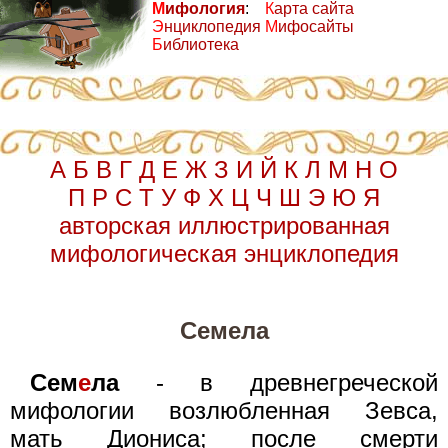
М
ифология
:
К
арта сайта
Э
нциклопедия
М
ифосайты
Б
иблиотека
А
Б
В
Г
Д
Е
Ж
З
И
Й
К
Л
М
Н
О
П
Р
С
Т
У
Ф
Х
Ц
Ч
Ш
Э
Ю
Я
авторская иллюстрированная
мифологическая энциклопедия
Семела
Сем
е
ла
- в древнегреческой
мифологии возлюбленная Зевса,
мать Диониса; после смерти