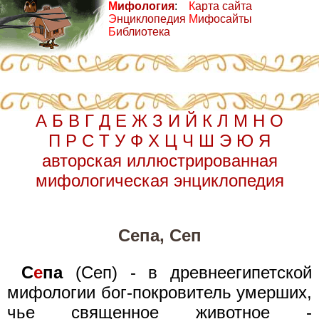
М
ифология
:
К
арта сайта
Э
нциклопедия
М
ифосайты
Б
иблиотека
А
Б
В
Г
Д
Е
Ж
З
И
Й
К
Л
М
Н
О
П
Р
С
Т
У
Ф
Х
Ц
Ч
Ш
Э
Ю
Я
авторская иллюстрированная
мифологическая энциклопедия
Сепа, Сеп
С
е
па
(Сеп) - в древнеегипетской
мифологии бог-покровитель умерших,
чье священное животное -