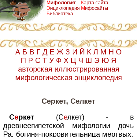
М
ифология
:
К
арта сайта
Э
нциклопедия
М
ифосайты
Б
иблиотека
А
Б
В
Г
Д
Е
Ж
З
И
Й
К
Л
М
Н
О
П
Р
С
Т
У
Ф
Х
Ц
Ч
Ш
Э
Ю
Я
авторская иллюстрированная
мифологическая энциклопедия
Серкет, Селкет
С
е
ркет
(С
е
лкет) - в
древнеегипетской мифологии дочь
Ра, богиня-покровительница мертвых.