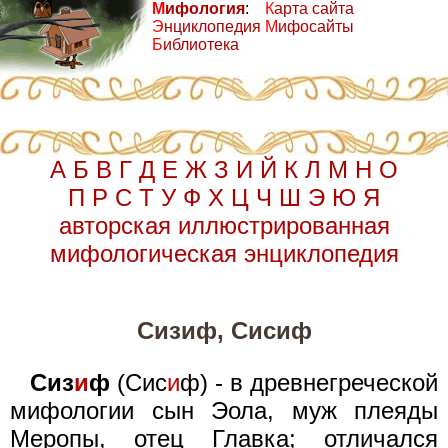
М
ифология
:
К
арта сайта
Э
нциклопедия
М
ифосайты
Б
иблиотека
А
Б
В
Г
Д
Е
Ж
З
И
Й
К
Л
М
Н
О
П
Р
С
Т
У
Ф
Х
Ц
Ч
Ш
Э
Ю
Я
авторская иллюстрированная
мифологическая энциклопедия
Сизиф, Сисиф
Сиз
и
ф
(Сис
и
ф) - в древнегреческой
мифологии сын Эола, муж плеяды
Меропы, отец Главка; отличался