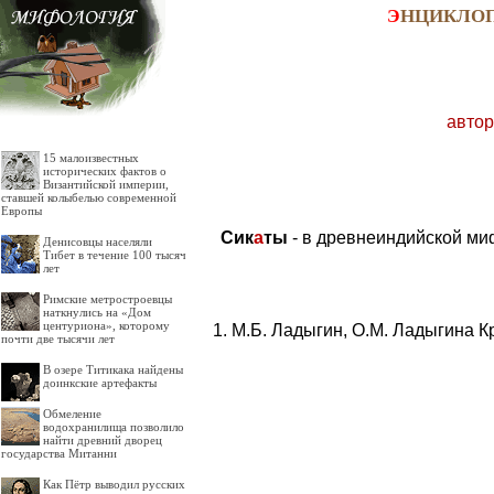
Э
НЦИКЛО
автор
15 малоизвестных
исторических фактов о
Византийской империи,
ставшей колыбелью современной
Европы
Сик
а
ты
- в древнеиндийской ми
Денисовцы населяли
Тибет в течение 100 тысяч
лет
Римские метростроевцы
наткнулись на «Дом
центуриона», которому
М.Б. Ладыгин, О.М. Ладыгина К
почти две тысячи лет
В озере Титикака найдены
доинкские артефакты
Обмеление
водохранилища позволило
найти древний дворец
государства Митанни
Как Пётр выводил русских