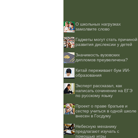
О школьных нагрузках
замолвите слово
Гаджеты могут стать причиной
развития дислексии у детей
Значимость вузовских
дипломов преувеличена?
Китай переживает бум ИИ-
образования
Эксперт рассказал, как
написать сочинение на ЕГЭ
по русскому языку
Проект о праве братьев и
сестер учиться в одной школе
внесен в Госдуму
Небесную механику
предлагают изучать с
помощью игры