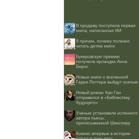
В продажу поступила первая
книга, написанная ИИ
9 причин, почему полезно
читать детям книги
Букеровскую премию
получила ирландка Анна
Бернс
Новые книги о вселенной
Гарри Поттера выйдут осенью
Новый роман Хан Ган
отправился в «Библиотеку
будущего»
Ученые установили истинного
автора пьесы,
приписываемой Шекспиру
Комикс впервые в истории
попал в лонг-лист