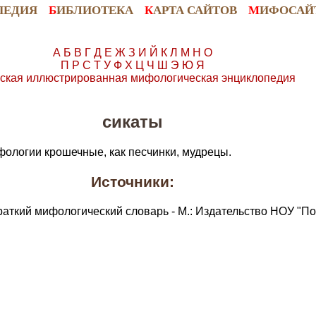
ПЕДИЯ
Б
ИБЛИОТЕКА
К
АРТА САЙТОВ
М
ИФОСАЙ
А
Б
В
Г
Д
Е
Ж
З
И
Й
К
Л
М
Н
О
П
Р
С
Т
У
Ф
Х
Ц
Ч
Ш
Э
Ю
Я
ская иллюстрированная мифологическая энциклопедия
сикаты
фологии крошечные, как песчинки, мудрецы.
Источники:
раткий мифологический словарь - М.: Издательство НОУ "По