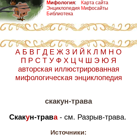
М
ифология
:
К
арта сайта
Э
нциклопедия
М
ифосайты
Б
иблиотека
А
Б
В
Г
Д
Е
Ж
З
И
Й
К
Л
М
Н
О
П
Р
С
Т
У
Ф
Х
Ц
Ч
Ш
Э
Ю
Я
авторская иллюстрированная
мифологическая энциклопедия
скакун-трава
Скак
у
н-трав
а
- см. Разрыв-трава.
Источники: