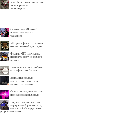
Был обнаружен походный
лагерь римских
легионеров
Основатель Microsoft
представил туалет
будущего
«Шоринофон» — первый
отечественный диктофон
Физики MIT научились
извлекать воду из сухого
воздуха
Невидимое стекло избавит
смартфоны от бликов
Британцы создали
крошечный смартфон
весом 13 граммов
Создан метод печати при
помощи звуковых волн
Поразительный костюм
виртуальной реальности,
сделанный белорусскими
разработчиками