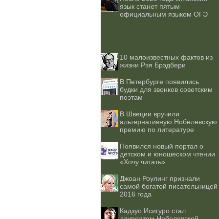
язык станет пятым
официальным языком ОГЭ
10 малоизвестных фактов из
жизни Рэя Брэдбери
В Петербурге появились
будки для звонков советским
поэтам
В Швеции вручили
альтернативную Нобелевскую
премию по литературе
Появился новый портал о
детском и юношеском чтении
«Хочу читать»
Джоан Роулинг признали
самой богатой писательницей
2016 года
Кадзуо Исигуро стал
лауреатом Нобелевской