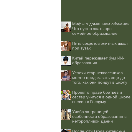
Мифы о домашнем обучении.
Что нужно знать про
семейное образование
Пять секретов элитных школ
при вузах
Китай переживает бум ИИ-
образования
Успехи старшеклассников
можно предсказать еще до
того, как они пойдут в школу
Проект о праве братьев и
сестер учиться в одной школе
внесен в Госдуму
Учеба за границей:
особенности образования в
неторопливой Дании
После 2020 года китайский