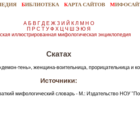
ПЕДИЯ
Б
ИБЛИОТЕКА
К
АРТА САЙТОВ
М
ИФОСАЙ
А
Б
В
Г
Д
Е
Ж
З
И
Й
К
Л
М
Н
О
П
Р
С
Т
У
Ф
Х
Ц
Ч
Ш
Э
Ю
Я
ская иллюстрированная мифологическая энциклопедия
Скатах
 «демон-тень», женщина-воительница, прорицательница и ко
Источники:
раткий мифологический словарь - М.: Издательство НОУ "По