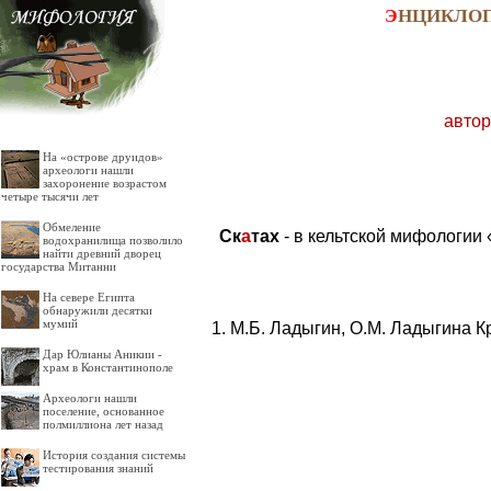
Э
НЦИКЛО
автор
На «острове друидов»
археологи нашли
захоронение возрастом
четыре тысячи лет
Обмеление
Ск
а
тах
- в кельтской мифологии
водохранилища позволило
найти древний дворец
государства Митанни
На севере Египта
обнаружили десятки
мумий
М.Б. Ладыгин, О.М. Ладыгина К
Дар Юлианы Аникии -
храм в Константинополе
Археологи нашли
поселение, основанное
полмиллиона лет назад
История создания системы
тестирования знаний