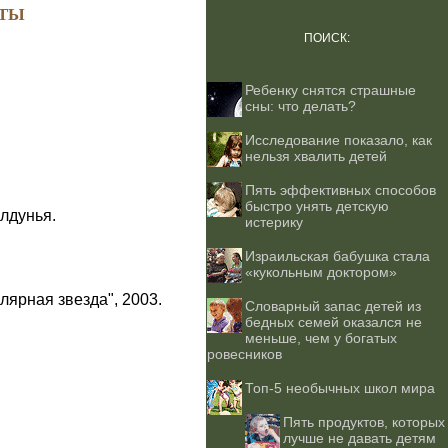
ТЫ
ПОИСК:
Ребенку снятся страшные
сны: что делать?
Исследование показало, как
нельзя хвалить детей
Пять эффективных способов
быстро унять детскую
лдунья.
истерику
Израильская бабушка стала
«кукольным доктором»
лярная звезда", 2003.
Словарный запас детей из
бедных семей оказался не
меньше, чем у богатых
ровесников
Топ-5 необычных школ мира
Пять продуктов, которых
лучше не давать детям