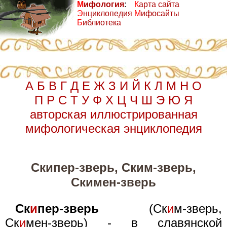
М
ифология
:
К
арта сайта
Э
нциклопедия
М
ифосайты
Б
иблиотека
А
Б
В
Г
Д
Е
Ж
З
И
Й
К
Л
М
Н
О
П
Р
С
Т
У
Ф
Х
Ц
Ч
Ш
Э
Ю
Я
авторская иллюстрированная
мифологическая энциклопедия
Скипер-зверь, Ским-зверь,
Скимен-зверь
Ск
и
пер-зверь
(Ск
и
м-зверь,
Ск
и
мен-зверь) - в славянской