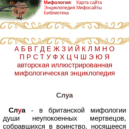
М
ифология
:
К
арта сайта
Э
нциклопедия
М
ифосайты
Б
иблиотека
А
Б
В
Г
Д
Е
Ж
З
И
Й
К
Л
М
Н
О
П
Р
С
Т
У
Ф
Х
Ц
Ч
Ш
Э
Ю
Я
авторская иллюстрированная
мифологическая энциклопедия
Слуа
Сл
у
а
- в британской мифологии
души неупокоенных мертвецов,
собравшихся в воинство, носящееся