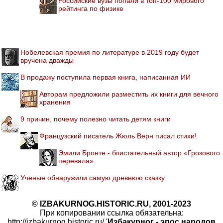
Российские вузы попали в топ-100 мирового
рейтинга по физике
Нобелевская премия по литературе в 2019 году будет
вручена дважды
В продажу поступила первая книга, написанная ИИ
Авторам предложили разместить их книги для вечного
хранения
9 причин, почему полезно читать детям книги
Французский писатель Жюль Верн писал стихи!
Эмили Бронте - блистательный автор «Грозового
перевала»
Ученые обнаружили самую древнюю сказку
© IZBAKURNOG.HISTORIC.RU, 2001-2023
При копировании ссылка обязательна:
http://izbakurnog.historic.ru/ '
Избакурног - эпос народов