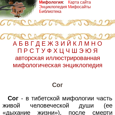
М
ифология
:
К
арта сайта
Э
нциклопедия
М
ифосайты
Б
иблиотека
А
Б
В
Г
Д
Е
Ж
З
И
Й
К
Л
М
Н
О
П
Р
С
Т
У
Ф
Х
Ц
Ч
Ш
Э
Ю
Я
авторская иллюстрированная
мифологическая энциклопедия
Сог
Сог
- в тибетской мифологии часть
живой человеческой души (ее
«дыхание жизни»), после смерти