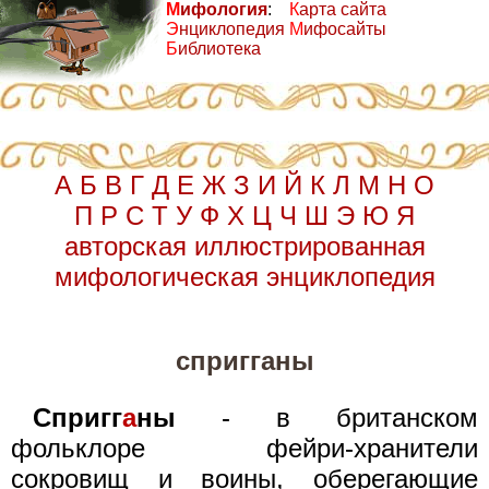
М
ифология
:
К
арта сайта
Э
нциклопедия
М
ифосайты
Б
иблиотека
А
Б
В
Г
Д
Е
Ж
З
И
Й
К
Л
М
Н
О
П
Р
С
Т
У
Ф
Х
Ц
Ч
Ш
Э
Ю
Я
авторская иллюстрированная
мифологическая энциклопедия
спригганы
Спригг
а
ны
- в британском
фольклоре фейри-хранители
сокровищ и воины, оберегающие