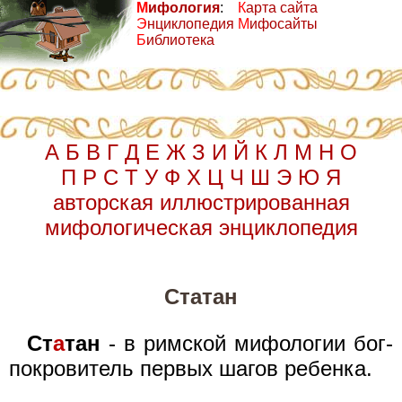
М
ифология
:
К
арта сайта
Э
нциклопедия
М
ифосайты
Б
иблиотека
А
Б
В
Г
Д
Е
Ж
З
И
Й
К
Л
М
Н
О
П
Р
С
Т
У
Ф
Х
Ц
Ч
Ш
Э
Ю
Я
авторская иллюстрированная
мифологическая энциклопедия
Статан
Ст
а
тан
- в римской мифологии бог-
покровитель первых шагов ребенка.