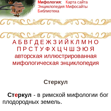
М
ифология
:
К
арта сайта
Э
нциклопедия
М
ифосайты
Б
иблиотека
А
Б
В
Г
Д
Е
Ж
З
И
Й
К
Л
М
Н
О
П
Р
С
Т
У
Ф
Х
Ц
Ч
Ш
Э
Ю
Я
авторская иллюстрированная
мифологическая энциклопедия
Стеркул
Ст
е
ркул
- в римской мифологии бог
плодородных земель.