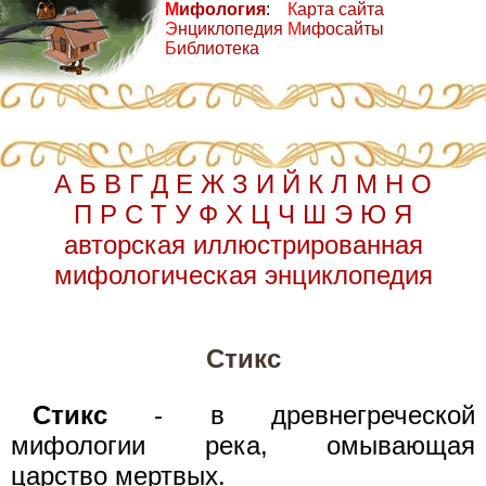
М
ифология
:
К
арта сайта
Э
нциклопедия
М
ифосайты
Б
иблиотека
А
Б
В
Г
Д
Е
Ж
З
И
Й
К
Л
М
Н
О
П
Р
С
Т
У
Ф
Х
Ц
Ч
Ш
Э
Ю
Я
авторская иллюстрированная
мифологическая энциклопедия
Стикс
Стикс
- в древнегреческой
мифологии река, омывающая
царство мертвых.