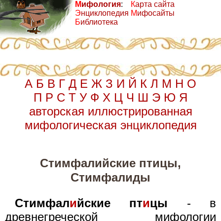
М
ифология
:
К
арта сайта
Э
нциклопедия
М
ифосайты
Б
иблиотека
А
Б
В
Г
Д
Е
Ж
З
И
Й
К
Л
М
Н
О
П
Р
С
Т
У
Ф
Х
Ц
Ч
Ш
Э
Ю
Я
авторская иллюстрированная
мифологическая энциклопедия
Стимфалийские птицы,
Стимфалиды
Стимфал
и
йские пт
и
цы
- в
древнегреческой мифологии